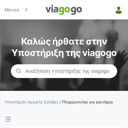
Μενού
Εισιτήρια -
Συναυλία,
Καλώς ήρθατε στην
Αθλητισμός
Υποστήριξη της viagogo
&amp;
Εισιτήρια
Θεάτρου |
viagogo Η
Υποστήριξη Αρχικής Σελίδας
/
Πληρώνοντας για εισιτήρια
Αγορά