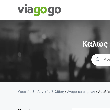
Εισιτήρια -
Συναυλία,
Καλώς 
Αθλητισμός
&amp;
Εισιτήρια
Θεάτρου |
Υποστήριξη Αρχικής Σελίδας
/
Αγορά εισιτηρίων
/
Λαμβάν
viagogo Η