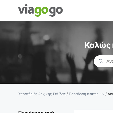
Εισιτήρια -
Συναυλία,
Καλώς 
Αθλητισμός
&amp;
Εισιτήρια
Θεάτρου |
Υποστήριξη Αρχικής Σελίδας
/
Παράδοση εισιτηρίων
/
Ακ
viagogo Η
Περιήγηση ανά