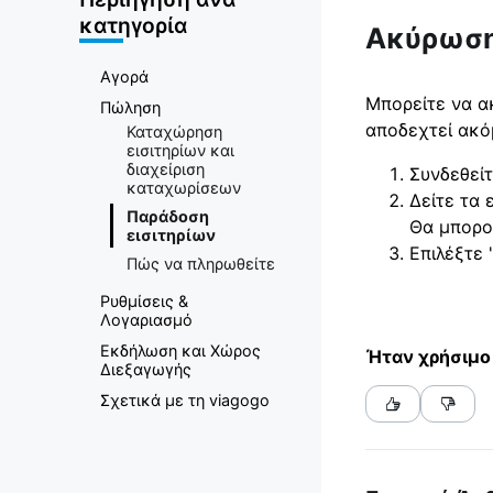
Αγορά
κατηγορία
Ακύρωση
Εισιτηρίων
Αγορά
Μπορείτε να α
Πώληση
αποδεχτεί ακό
Καταχώρηση
εισιτηρίων και
διαχείριση
Συνδεθείτ
καταχωρίσεων
Δείτε τα 
Παράδοση
Θα μπορο
εισιτηρίων
Επιλέξτε 
Πώς να πληρωθείτε
Ρυθμίσεις &
Λογαριασμό
Εκδήλωση και Χώρος
Ήταν χρήσιμο 
Διεξαγωγής
Σχετικά με τη viagogo