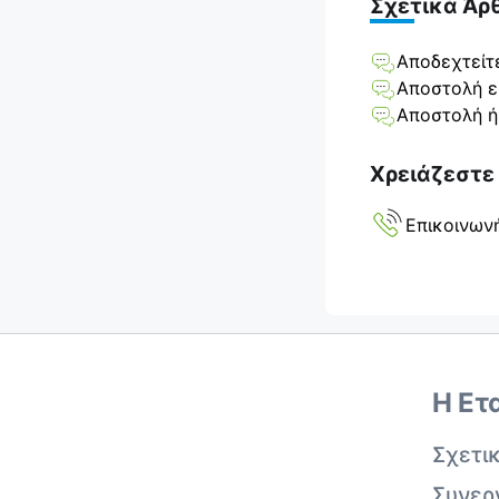
Σχετικά Άρ
Αποδεχτείτ
Αποστολή ει
Αποστολή ή
Χρειάζεστε
Επικοινων
Η Ετ
Σχετι
Συνερ