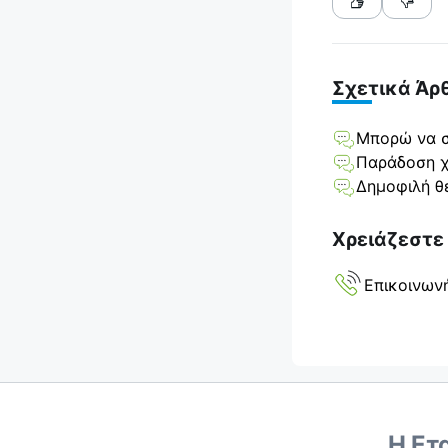
Σχετικά Άρ
Μπορώ να σ
Παράδοση χ
Δημοφιλή θ
Χρειάζεστε
Επικοινων
Η Ετ