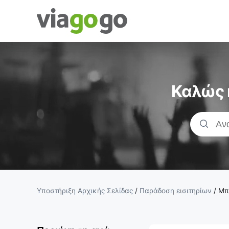
Εισιτήρια -
Συναυλία,
Καλώς 
Αθλητισμός
&amp;
Εισιτήρια
Θεάτρου |
Υποστήριξη Αρχικής Σελίδας
/
Παράδοση εισιτηρίων
/
Μπ
viagogo Η