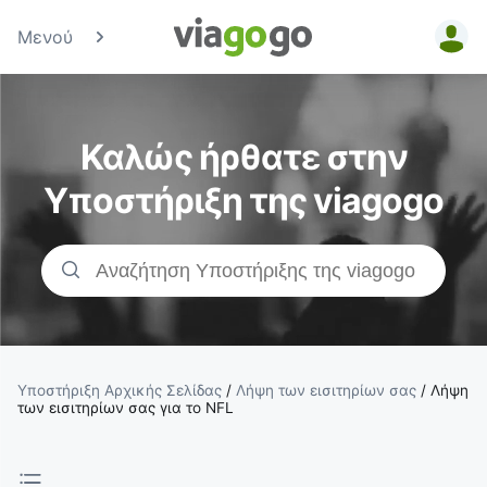
Μενού
Εισιτήρια -
Συναυλία,
Καλώς ήρθατε στην
Αθλητισμός
Υποστήριξη της viagogo
&amp;
Εισιτήρια
Θεάτρου |
viagogo Η
Υποστήριξη Αρχικής Σελίδας
/
Λήψη των εισιτηρίων σας
/
Λήψη
των εισιτηρίων σας για το NFL
Αγορά